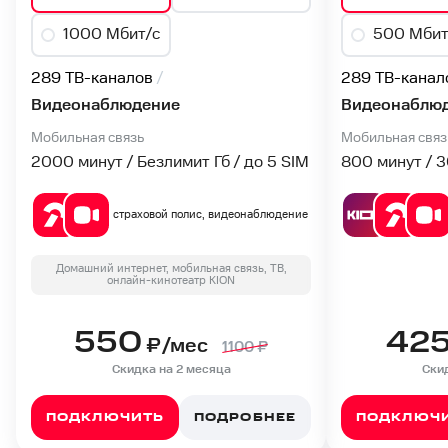
1000 Мбит/с
500 Мбит
289 ТВ-каналов
289 ТВ-канал
Видеонаблюдение
Видеонаблю
Мобильная связь
Мобильная связ
2000 минут / Безлимит Гб / до 5 SIM
800 минут / 
страховой полис, видеонаблюдение
Домашний интернет, мобильная связь, ТВ,
онлайн-кинотеатр KION
550
42
₽/мес
1100
₽
Скидка на 2 месяца
Скид
ПОДКЛЮЧИТЬ
ПОДРОБНЕЕ
ПОДКЛЮЧ