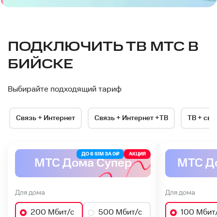
ПОДКЛЮЧИТЬ ТВ МТС В
БИЙСКЕ
Выбирайте подходящий тариф
Связь + Интернет
Связь + Интернет +ТВ
ТВ + свя
ДО 6 SIM ЗА 0₽
АКЦИЯ
МТС Дома Супер
МТС Д
Для дома
Для дома
200 Мбит/с
500 Мбит/с
100 Мбит