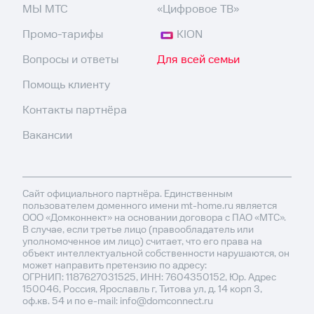
МЫ МТС
«Цифровое ТВ»
Промо-тарифы
KION
Вопросы и ответы
Для всей семьи
Помощь клиенту
Контакты партнёра
Вакансии
Сайт официального партнёра. Единственным
пользователем доменного имени mt-home.ru является
ООО «Домконнект» на основании договора с ПАО «МТС».
В случае, если третье лицо (правообладатель или
уполномоченное им лицо) считает, что его права на
объект интеллектуальной собственности нарушаются, он
может направить претензию по адресу:
ОГРНИП: 1187627031525, ИНН: 7604350152, Юр. Адрес
150046, Россия, Ярославль г, Титова ул, д. 14 корп 3,
оф.кв. 54 и по e-mail: info@domconnect.ru